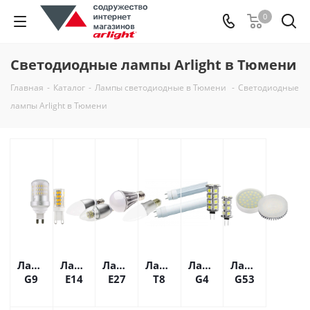
0
Светодиодные лампы Arlight в Тюмени
Главная
-
Каталог
-
Лампы светодиодные в Тюмени
-
Светодиодные
лампы Arlight в Тюмени
Лампы
Лампы
Лампы
Лампы
Лампы
Лампы
G9
E14
E27
Т8
G4
G53