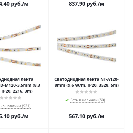
4.40
руб.
/м
837.90
руб.
/м
одиодная лента
Светодиодная лента NT-A120-
D-M120-3.5mm (8.3
8mm (9.6 W/m, IP20, 3528, 5m)
IP20, 2216, 3m)
Есть в наличии (50)
ь в наличии (921)
5.10
руб.
/м
567.10
руб.
/м