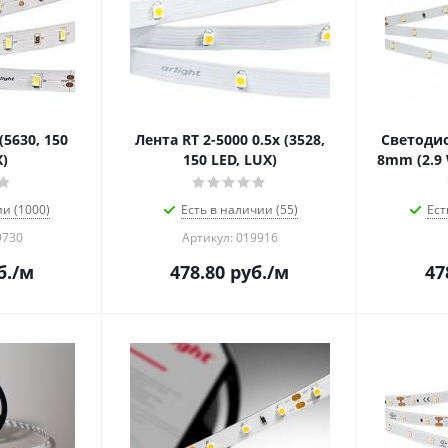
(5630, 150
Лента RT 2-5000 0.5x (3528,
Светодио
X)
150 LED, LUX)
8mm (2.9 
ии (1000)
Есть в наличии (55)
Ест
9730
Артикул: 019916
б.
/м
478.80
руб.
/м
47