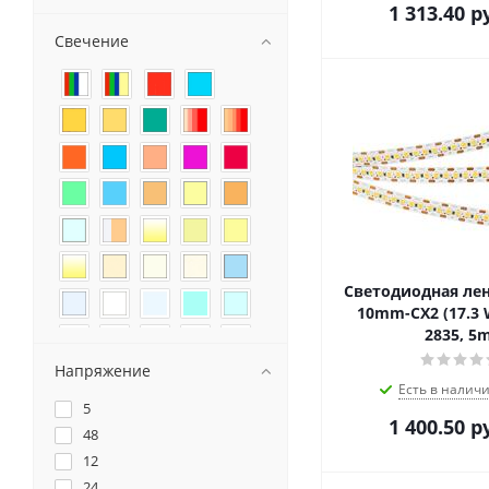
1 313.40
ру
Свечение
Светодиодная лен
10mm-CX2 (17.3 
2835, 5
Напряжение
Есть в наличи
5
1 400.50
ру
48
12
24