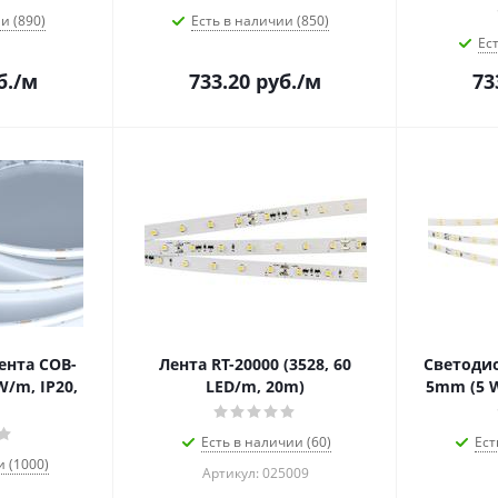
и (890)
Есть в наличии (850)
Ес
б.
/м
733.20
руб.
/м
73
ента COB-
Лента RT-20000 (3528, 60
Светодио
W/m, IP20,
LED/m, 20m)
5mm (5 W
Есть в наличии (60)
Ест
и (1000)
Артикул: 025009