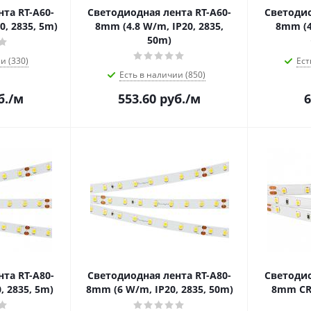
та RT-A60-
Светодиодная лента RT-A60-
Светодио
0, 2835, 5m)
8mm (4.8 W/m, IP20, 2835,
8mm (4
50m)
и (330)
Ест
Есть в наличии (850)
б.
/м
553.60
руб.
/м
6
та RT-A80-
Светодиодная лента RT-A80-
Светодио
, 2835, 5m)
8mm (6 W/m, IP20, 2835, 50m)
8mm CRI