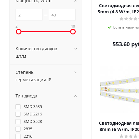
Мощность, Wt/m
Светодиодная лен
5mm (4.8 W/m, IP2
2
40
Есть в наличи
553.60
ру
Количество диодов
шт/м
Степень
герметизации IP
Тип диода
SMD 3535
SMD 2216
SMD 3528
Светодиодная лен
2835
8mm (6 W/m, IP20
2216