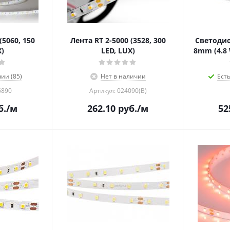
(5060, 150
Лента RT 2-5000 (3528, 300
Светодио
X)
LED, LUX)
8mm (4.8 
ии (85)
Нет в наличии
Есть
6890
Артикул: 024090(B)
б.
/м
262.10
руб.
/м
52