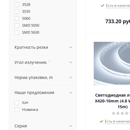
3528
Есть в наличи
3535
5060
733.20
ру
SMD 5050
SMD 5630
SMD 2835
SMD 5060
Кратность резки
SMD 3838
3838
Угол излучения, `
5630
CSP
Норма упаковки, m
DOT
SMD 2110
Наши предложения
Светодиодная л
X420-10mm (4.8 
Хит
15m)
Новинка
Есть в наличи
Серия