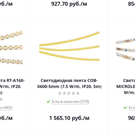
б.
/м
927.70
руб.
/м
85
та RT-A168-
Светодиодная лента COB-
Свет
W/m, IP20,
X600-5mm (7.5 W/m, IP20, 5m)
MICROLE
m)
W/m, 
Есть в наличии (570)
и (465)
Ест
б.
/м
1 565.10
руб.
/м
96