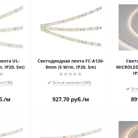
ента UL-
Светодиодная лента FC-A120-
Свет
, IP20, 5m)
8mm (5 W/m, IP20, 5m)
MICROLED
IP
и (190)
Есть в наличии (285)
Ест
б.
/м
927.70
руб.
/м
89