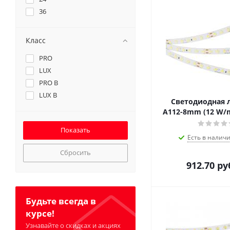
36
Класс
PRO
LUX
PRO B
LUX B
Светодиодная л
A112-8mm (12 W/m
Есть в наличи
Сбросить
912.70
ру
Будьте всегда в
курсе!
Узнавайте о скидках и акциях