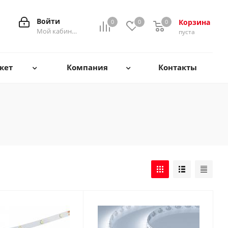
Войти
Корзина
0
0
0
0
Мой кабинет
пуста
кет
Компания
Контакты