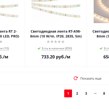
нта RT 2-
Светодиодная лента RT-A98-
Светодио
90 LED, PRO)
8mm (10 W/m, IP20, 2835, 5m)
8mm (7
ии (10)
Есть в наличии (850)
Ест
б.
/м
733.20
руб.
/м
65
Показать еще
1
2
3
8