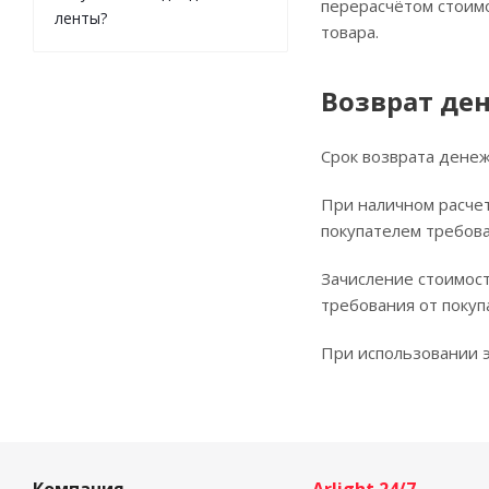
перерасчётом стоимо
ленты?
товара.
Возврат де
Срок возврата денеж
При наличном расчет
покупателем требова
Зачисление стоимост
требования от покуп
При использовании э