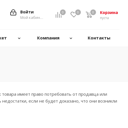
Войти
Корзина
0
0
0
0
Мой кабинет
пуста
кет
Компания
Контакты
к товара имеет право потребовать от продавца или
недостатки, если не будет доказано, что они возникли