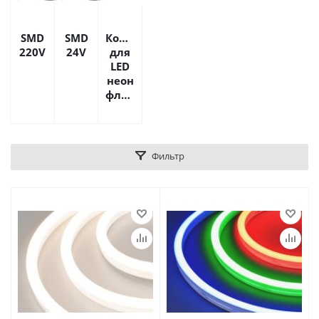
SMD
SMD
Комплектующие
220V
24V
для
LED
неон
флекса
Фильтр