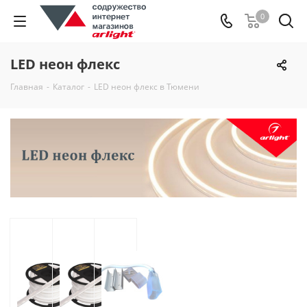
0
LED неон флекс
Главная
-
Каталог
-
LED неон флекс в Тюмени