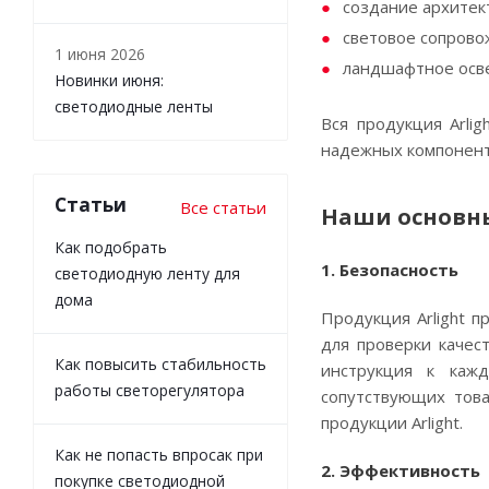
создание архитек
световое сопрово
1 июня 2026
ландшафтное осв
Новинки июня:
светодиодные ленты
Вся продукция Аrli
надежных компоненто
Статьи
Все статьи
Наши основн
Как подобрать
1. Безопасность
светодиодную ленту для
дома
Продукция Arlight 
для проверки качес
Как повысить стабильность
инструкция к каж
работы светорегулятора
сопутствующих тов
продукции Arlight.
Как не попасть впросак при
2. Эффективность
покупке светодиодной