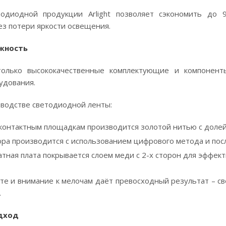
тодиодной продукции Arlight позволяет сэкономить до
ез потери яркости освещения.
ежность
т только высококачественные комплектующие и компонен
удования.
зводстве светодиодной ленты:
к контактным площадкам производится золотой нитью с долей
ра производится с использованием цифрового метода и по
тная плата покрывается слоем меди с 2-х сторон для эффек
те и внимание к мелочам даёт превосходный результат – св
.
одход