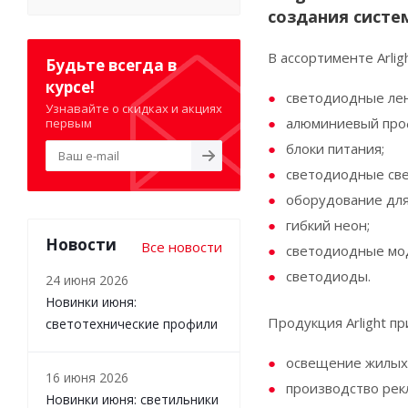
создания систе
В ассортименте Аrli
Будьте всегда в
курсе!
светодиодные ле
Узнавайте о скидках и акциях
алюминиевый про
первым
блоки питания;
светодиодные све
оборудование для
гибкий неон;
Новости
Все новости
светодиодные мо
светодиоды.
24 июня 2026
Новинки июня:
Продукция Arlight п
светотехнические профили
освещение жилых
16 июня 2026
производство рек
Новинки июня: светильники