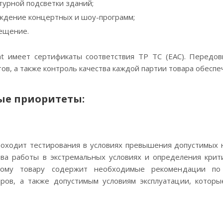
турной подсветки зданий;
ждение концертных и шоу-программ;
ещение.
ght имеет сертификаты соответствия ТР ТС (EAC). Передо
в, а также контроль качества каждой партии товара обеспеч
ые приоритеты:
проходит тестирования в условиях превышения допустимых 
тва работы в экстремальных условиях и определения крит
дому товару содержит необходимые рекомендации по
аров, а также допустимым условиям эксплуатации, котор