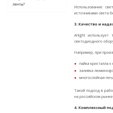
ленты?
Использование све
источниками света б
3. Качество и над
Arlight используе
светодиодного обор
Например, при прои
пайка кристалла 
заливка люминофо
многослойная печа
Такой подход в рабо
на российском рынке
4. Комплексный п