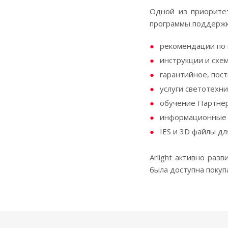
Одной из приоритет
программы поддержки
рекомендации по 
инструкции и схе
гарантийное, пос
услуги светотехн
обучение Партнёр
информационные 
IES и 3D файлы дл
Аrlight активно раз
была доступна покуп