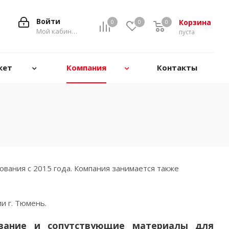
Войти
Корзина
0
0
0
0
Мой кабинет
пуста
кет
Компания
Контакты
ования с 2015 года. Компания занимается также
и г. Тюмень.
дование и сопутствующие материалы для