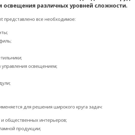
м освещения различных уровней сложности.
ght представлено все необходимое:
нты;
филь;
тильники;
 управления освещением;
дули;
рименяется для решения широкого круга задач:
 и общественных интерьеров;
ламной продукции;