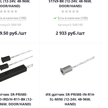
L (12-24V, 48-96W,
S17х9-BK (12-24V, 48-96W,
OOR/HAND)
DOOR/HAND)
ть в наличии (100)
Есть в наличии (100)
тикул3: 046149
Артикул3: 046148
9.50
руб.
/шт
2 933
руб.
/шт
атчик SR-PRIME-
ИК-датчик SR-PRIME-IN-R14-
-IRD/H-R11-BK (12-
SL-MINI (12-24V, 48-96W,
8-96W, DOOR/HAND)
HAND)