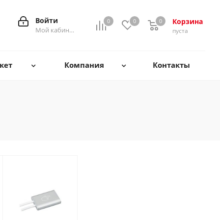
Войти
Корзина
0
0
0
0
Мой кабинет
пуста
кет
Компания
Контакты