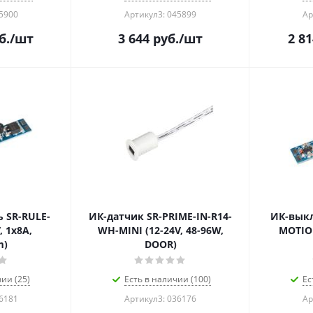
45900
Артикул3: 045899
Ар
б.
/шт
3 644
руб.
/шт
2 81
 SR-RULE-
ИК-датчик SR-PRIME-IN-R14-
ИК-выкл
, 1x8A,
WH-MINI (12-24V, 48-96W,
MOTION
m)
DOOR)
ии (25)
Есть в наличии (100)
Ес
36181
Артикул3: 036176
Ар