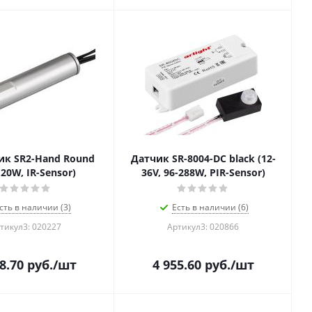
ик SR2-Hand Round
Датчик SR-8004-DC black (12-
 20W, IR-Sensor)
36V, 96-288W, PIR-Sensor)
сть в наличии (3)
Есть в наличии (6)
тикул3: 020227
Артикул3: 020866
8.70
руб.
/шт
4 955.60
руб.
/шт