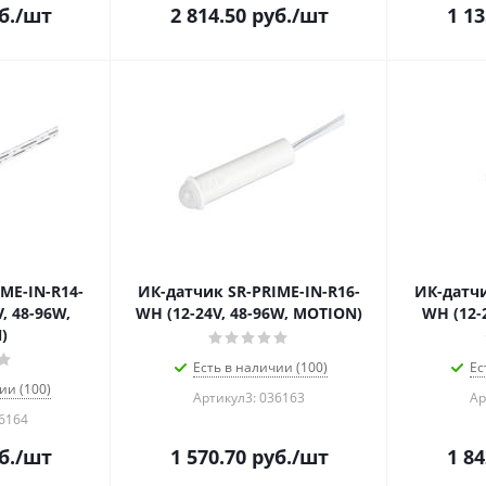
б.
/шт
2 814.50
руб.
/шт
1 13
ME-IN-R14-
ИК-датчик SR-PRIME-IN-R16-
ИК-датчи
, 48-96W,
WH (12-24V, 48-96W, MOTION)
WH (12-
)
Есть в наличии (100)
Ес
ии (100)
Артикул3: 036163
Ар
36164
б.
/шт
1 570.70
руб.
/шт
1 84