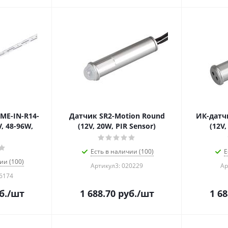
ME-IN-R14-
Датчик SR2-Motion Round
ИК-датч
, 48-96W,
(12V, 20W, PIR Sensor)
(12V,
Есть в наличии (100)
Е
ии (100)
Артикул3: 020229
Ар
36174
б.
/шт
1 688.70
руб.
/шт
1 68