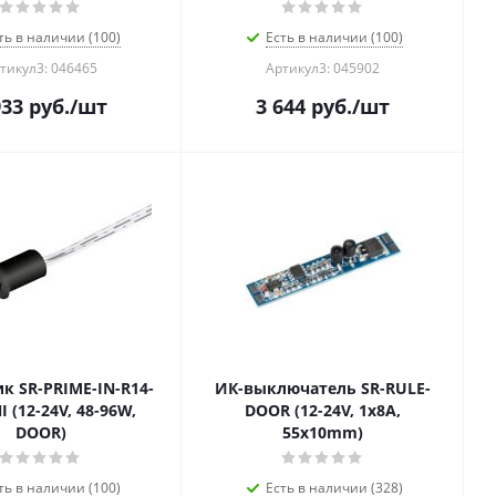
ть в наличии (100)
Есть в наличии (100)
тикул3: 046465
Артикул3: 045902
933
руб.
/шт
3 644
руб.
/шт
к SR-PRIME-IN-R14-
ИК-выключатель SR-RULE-
I (12-24V, 48-96W,
DOOR (12-24V, 1x8A,
DOOR)
55x10mm)
ть в наличии (100)
Есть в наличии (328)