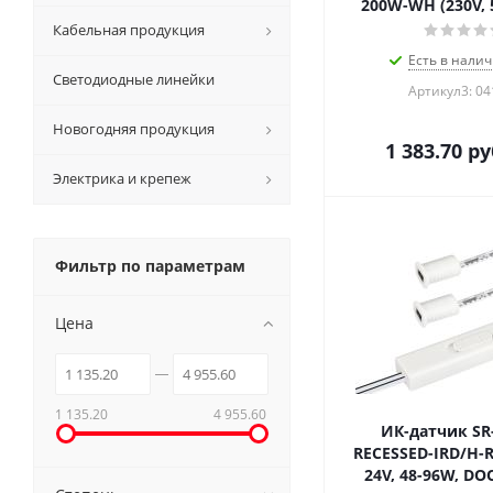
200W-WH (230V, 
Кабельная продукция
Есть в налич
Светодиодные линейки
Артикул3: 0
Новогодняя продукция
1 383.70
ру
Электрика и крепеж
Фильтр по параметрам
Цена
1 135.20
4 955.60
ИК-датчик SR
RECESSED-IRD/H-R
24V, 48-96W, D