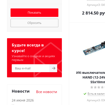
Артикул3: 0
2 814.50
ру
Сбросить
Будьте всегда в
курсе!
Узнавайте о скидках и акциях
первым
ИК-выключатель
HAND (12-24V
55x10m
Новости
Все новости
Есть в налич
24 июня 2026
Артикул3: 0