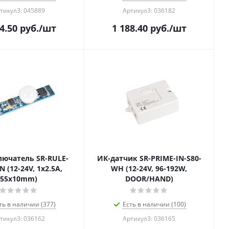
тикул3: 045889
Артикул3: 036182
4.50
руб.
/шт
1 188.40
руб.
/шт
ючатель SR-RULE-
ИК-датчик SR-PRIME-IN-S80-
 (12-24V, 1x2.5A,
WH (12-24V, 96-192W,
55x10mm)
DOOR/HAND)
ть в наличии (377)
Есть в наличии (100)
тикул3: 036162
Артикул3: 036165