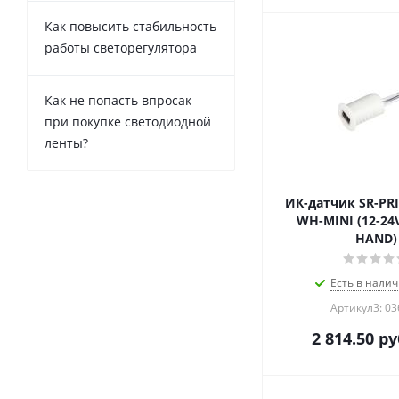
Как повысить стабильность
работы светорегулятора
Как не попасть впросак
при покупке светодиодной
ленты?
ИК-датчик SR-PRI
WH-MINI (12-24V
HAND)
Есть в налич
Артикул3: 0
2 814.50
ру