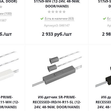
5A, DOOR)
S17х9-WH (12-24V, 48-96W,
S17х9-S
DOOR/HAND)
D
ии (100)
Есть в наличии (63)
Ес
41987
Артикул3: 046147
Ар
б.
/шт
2 933
руб.
/шт
2 98
-PRIME-
ИК-датчик SR-PRIME-
ИК-д
11-WH (12-
RECESSED-IRD/H-R11-SL (12-
RECESSED
OOR/HAND)
24V, 48-96W, DOOR/HAND)
24V, 4