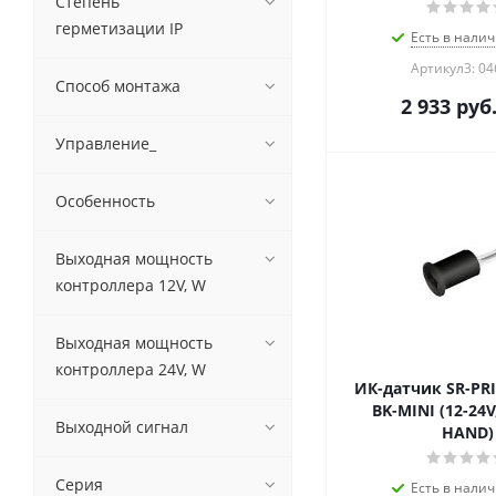
Степень
герметизации IP
Есть в налич
Артикул3: 0
Способ монтажа
2 933
руб
Управление_
Особенность
Выходная мощность
контроллера 12V, W
Выходная мощность
контроллера 24V, W
ИК-датчик SR-PRI
BK-MINI (12-24V
Выходной сигнал
HAND)
Серия
Есть в налич