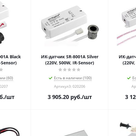
01A Black
ИК-датчик SR-8001A Silver
ИК-датч
-Sensor)
(220V, 500W, IR-Sensor)
(220V,
ии (60)
Есть в наличии (100)
Е
20207
Артикул3: 020206
Ар
б.
/шт
3 905.20
руб.
/шт
3 12