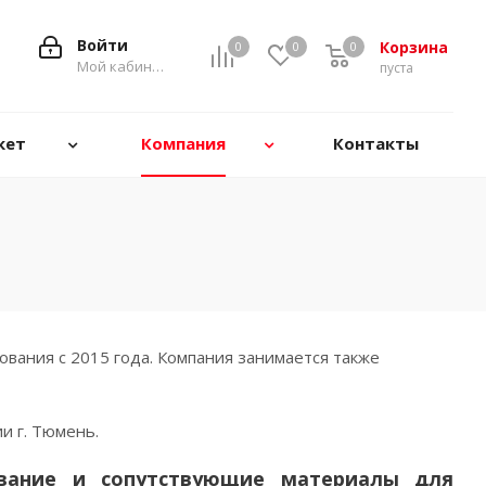
Войти
Корзина
0
0
0
0
Мой кабинет
пуста
кет
Компания
Контакты
ования с 2015 года. Компания занимается также
и г. Тюмень.
дование и сопутствующие материалы для