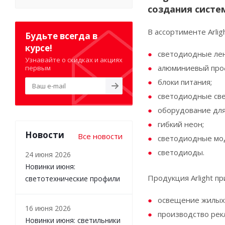
создания систе
В ассортименте Аrli
Будьте всегда в
курсе!
светодиодные ле
Узнавайте о скидках и акциях
алюминиевый про
первым
блоки питания;
светодиодные све
оборудование для
гибкий неон;
Новости
Все новости
светодиодные мо
светодиоды.
24 июня 2026
Новинки июня:
Продукция Arlight п
светотехнические профили
освещение жилых
16 июня 2026
производство рек
Новинки июня: светильники