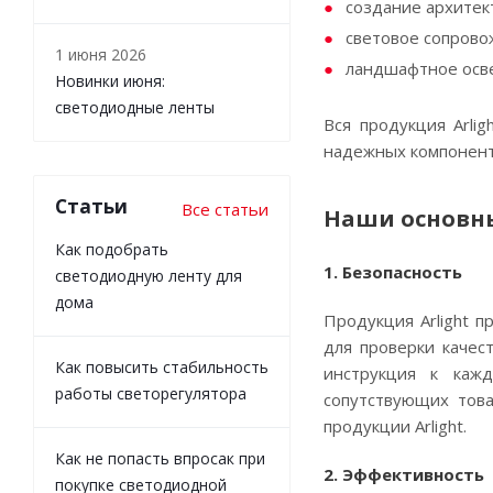
создание архитек
световое сопрово
1 июня 2026
ландшафтное осв
Новинки июня:
светодиодные ленты
Вся продукция Аrli
надежных компоненто
Статьи
Все статьи
Наши основн
Как подобрать
1. Безопасность
светодиодную ленту для
дома
Продукция Arlight 
для проверки качес
Как повысить стабильность
инструкция к каж
работы светорегулятора
сопутствующих тов
продукции Arlight.
Как не попасть впросак при
2. Эффективность
покупке светодиодной