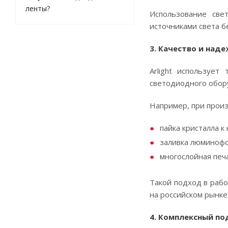
ленты?
Использование све
источниками света б
3. Качество и над
Arlight используе
светодиодного обор
Например, при прои
пайка кристалла 
заливка люминофо
многослойная печа
Такой подход в рабо
на российском рынке
4. Комплексный п