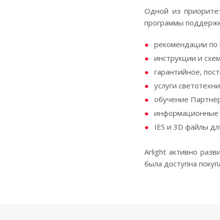
Одной из приоритет
программы поддержки
рекомендации по 
инструкции и схе
гарантийное, пос
услуги светотехн
обучение Партнёр
информационные 
IES и 3D файлы дл
Аrlight активно раз
была доступна покуп