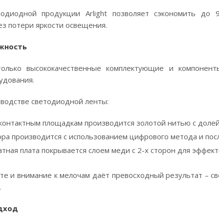
тодиодной продукции Arlight позволяет сэкономить до
ез потери яркости освещения.
ежность
т только высококачественные комплектующие и компонен
удования.
зводстве светодиодной ленты:
к контактным площадкам производится золотой нитью с долей
ра производится с использованием цифрового метода и по
тная плата покрывается слоем меди с 2-х сторон для эффек
те и внимание к мелочам даёт превосходный результат – св
.
одход