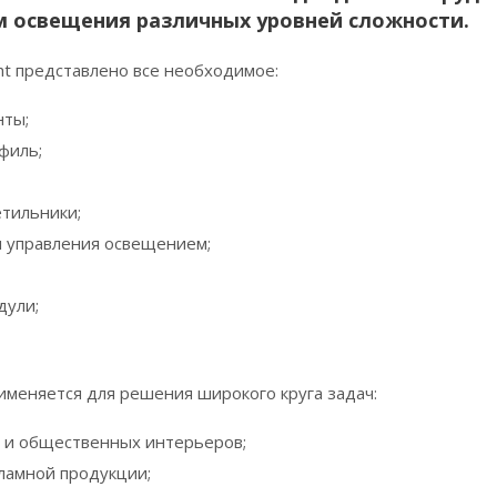
м освещения различных уровней сложности.
ght представлено все необходимое:
нты;
филь;
тильники;
 управления освещением;
дули;
рименяется для решения широкого круга задач:
 и общественных интерьеров;
ламной продукции;