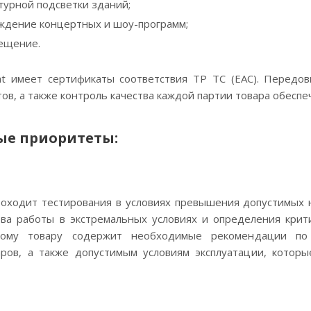
турной подсветки зданий;
ждение концертных и шоу-программ;
ещение.
ght имеет сертификаты соответствия ТР ТС (EAC). Передо
в, а также контроль качества каждой партии товара обеспеч
ые приоритеты:
проходит тестирования в условиях превышения допустимых 
тва работы в экстремальных условиях и определения крит
дому товару содержит необходимые рекомендации по
аров, а также допустимым условиям эксплуатации, котор