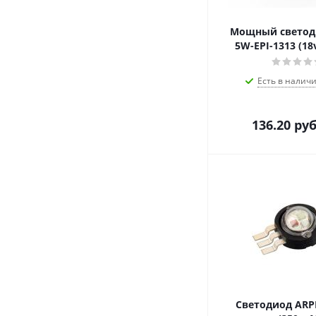
Мощный светод
5W-EPI-1313 (18
Есть в наличи
136.20
руб
Светодиод ARP