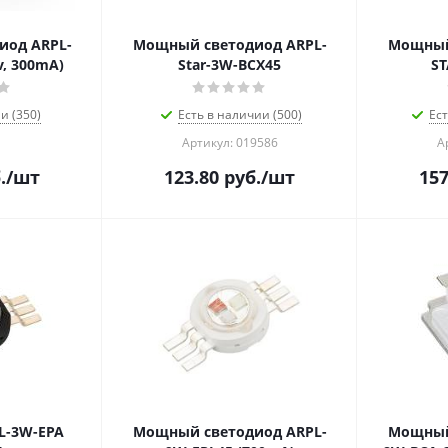
иод ARPL-
Мощный светодиод ARPL-
Мощный
v, 300mA)
Star-3W-BCX45
ST
и (350)
Есть в наличии (500)
Ест
Артикул: 019586
А
.
/шт
123.80
руб.
/шт
157
L-3W-EPA
Мощный светодиод ARPL-
Мощный