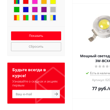
Сбросить
Мощный светод
3W-BCX
Будьте всегда в
Есть в налич
курсе!
Артикул: 02
Узнавайте о скидках и акциях
первым
77
руб.
/