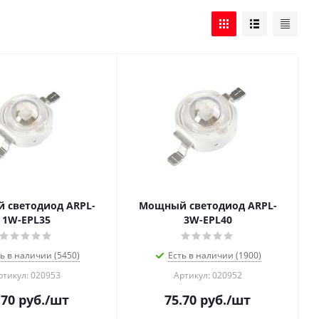
 светодиод ARPL-
Мощный светодиод ARPL-
1W-EPL35
3W-EPL40
ь в наличии (5450)
Есть в наличии (1900)
ртикул: 020953
Артикул: 020952
.70
руб.
/шт
75.70
руб.
/шт