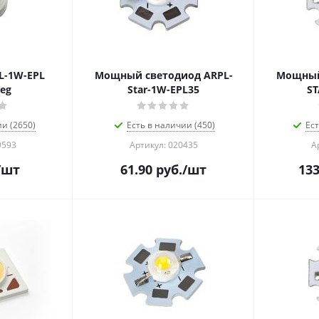
L-1W-EPL
Мощный светодиод ARPL-
Мощный
deg
Star-1W-EPL35
ST
ии (2650)
Есть в наличии (450)
Ест
9593
Артикул: 020435
А
/шт
61.90
руб.
/шт
133