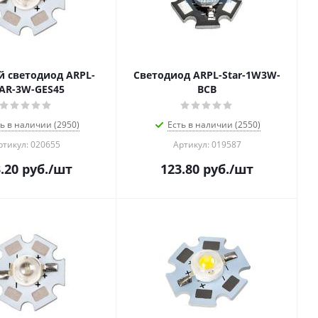
 светодиод ARPL-
Светодиод ARPL-Star-1W3W-
AR-3W-GES45
BCB
ь в наличии (2950)
Есть в наличии (2550)
ртикул: 020655
Артикул: 019587
.20
руб.
/шт
123.80
руб.
/шт