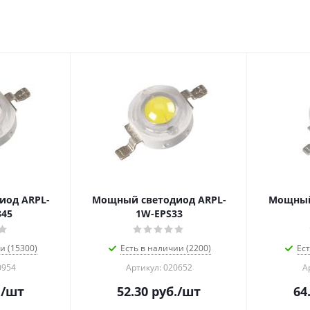
иод ARPL-
Мощный светодиод ARPL-
Мощный
345
1W-EPS33
и (15300)
Есть в наличии (2200)
Ест
0954
Артикул: 020652
А
.
/шт
52.30
руб.
/шт
64