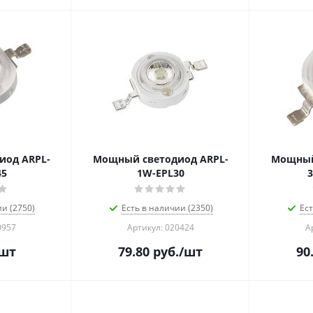
иод ARPL-
Мощный светодиод ARPL-
Мощный
45
1W-EPL30
ии (2750)
Есть в наличии (2350)
Ест
0957
Артикул: 020424
А
шт
79.80
руб.
/шт
90