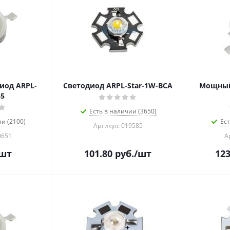
иод ARPL-
Светодиод ARPL-Star-1W-BCA
Мощный
5
Есть в наличии (3650)
ии (2100)
Ест
Артикул: 019585
0651
А
шт
101.80
руб.
/шт
123