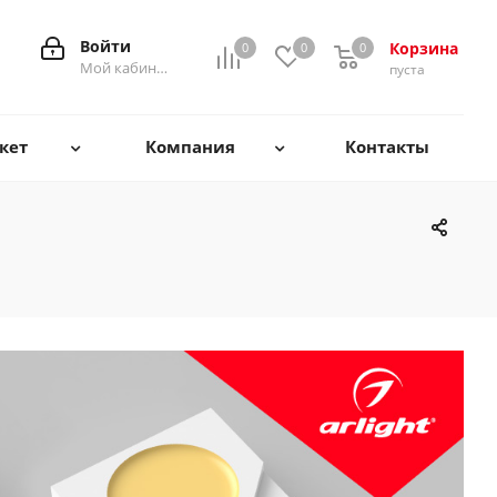
Войти
Корзина
0
0
0
0
Мой кабинет
пуста
кет
Компания
Контакты