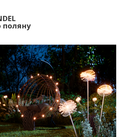
NDEL
ю поляну