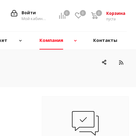
Войти
Корзина
0
0
0
0
Мой кабинет
пуста
кет
Компания
Контакты