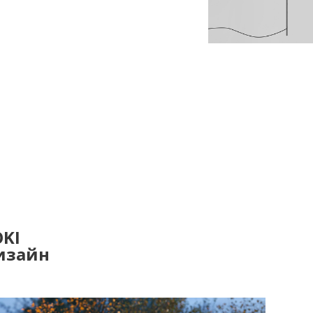
OKI
изайн